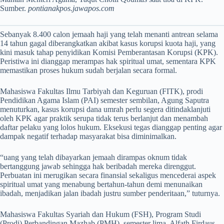
Sumber.
pontianakpos.jawapos.com
Sebanyak 8.400 calon jemaah haji yang telah menanti antrean selama
14 tahun gagal diberangkatkan akibat kasus korupsi kuota haji, yang
kini masuk tahap penyidikan Komisi Pemberantasan Korupsi (KPK).
Peristiwa ini dianggap merampas hak spiritual umat, sementara KPK
memastikan proses hukum sudah berjalan secara formal.
Mahasiswa Fakultas Ilmu Tarbiyah dan Keguruan (FITK), prodi
Pendidikan Agama Islam (PAI) semester sembilan, Agung Saputra
menuturkan, kasus korupsi dana umrah perlu segera ditindaklanjuti
oleh KPK agar praktik serupa tidak terus berlanjut dan menambah
daftar pelaku yang lolos hukum. Eksekusi tegas dianggap penting agar
dampak negatif terhadap masyarakat bisa diminimalkan.
“uang yang telah dibayarkan jemaah dirampas oknum tidak
bertanggung jawab sehingga hak beribadah mereka direnggut.
Perbuatan ini merugikan secara finansial sekaligus mencederai aspek
spiritual umat yang menabung bertahun-tahun demi menunaikan
ibadah, menjadikan jalan ibadah justru sumber penderitaan,” tuturnya.
Mahasiswa Fakultas Syariah dan Hukum (FSH), Program Studi
(Prodi) Perbandingan Mazhab (PMH), semester lima, Alfath Firdaus