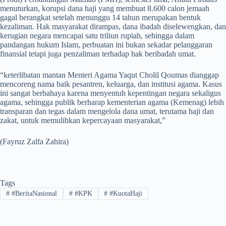
menuturkan, korupsi dana haji yang membuat 8.600 calon jemaah
gagal berangkat setelah menunggu 14 tahun merupakan bentuk
kezaliman. Hak masyarakat dirampas, dana ibadah diselewengkan, dan
kerugian negara mencapai satu triliun rupiah, sehingga dalam
pandangan hukum Islam, perbuatan ini bukan sekadar pelanggaran
finansial tetapi juga penzaliman terhadap hak beribadah umat.
“keterlibatan mantan Menteri Agama Yaqut Cholil Qoumas dianggap
mencoreng nama baik pesantren, keluarga, dan institusi agama. Kasus
ini sangat berbahaya karena menyentuh kepentingan negara sekaligus
agama, sehingga publik berharap kementerian agama (Kemenag) lebih
transparan dan tegas dalam mengelola dana umat, terutama haji dan
zakat, untuk memulihkan kepercayaan masyarakat,”
(Fayruz Zalfa Zahira)
Tags
#
#BeritaNasional
#
#KPK
#
#KuotaHaji