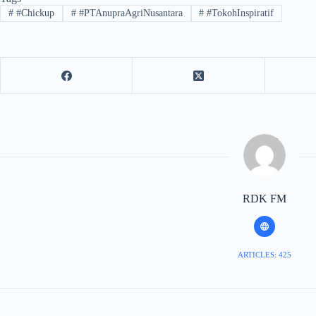
#
#Chickup
#
#PTAnupraAgriNusantara
#
#TokohInspiratif
RDK FM
ARTICLES: 425