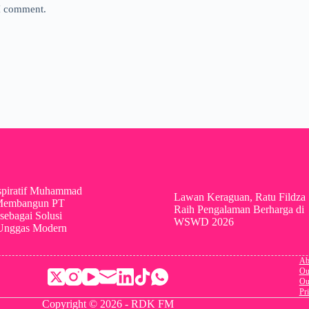
 I comment.
spiratif Muhammad
Lawan Keraguan, Ratu Fildza
Membangun PT
Raih Pengalaman Berharga di
sebagai Solusi
WSWD 2026
 Unggas Modern
Ab
Ou
Ou
Pr
Copyright © 2026 - RDK FM