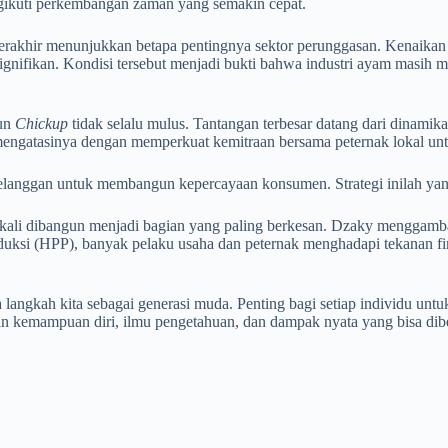
ngikuti perkembangan zaman yang semakin cepat.
terakhir menunjukkan betapa pentingnya sektor perunggasan. Kenaikan
nifikan. Kondisi tersebut menjadi bukti bahwa industri ayam masih
gun
Chickup
tidak selalu mulus. Tantangan terbesar datang dari dinamika 
 mengatasinya dengan memperkuat kemitraan bersama peternak lokal unt
 pelanggan untuk membangun kepercayaan konsumen. Strategi inilah y
kali dibangun menjadi bagian yang paling berkesan. Dzaky menggambar
uksi (HPP), banyak pelaku usaha dan peternak menghadapi tekanan fina
angkah kita sebagai generasi muda. Penting bagi setiap individu untuk
kan kemampuan diri, ilmu pengetahuan, dan dampak nyata yang bisa dib