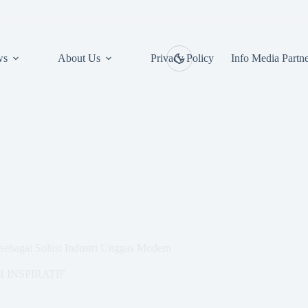
ws
About Us
Privacy Policy
Info Media Partn
ebagai Solusi Industri Unggas Modern
 INSPIRATIF