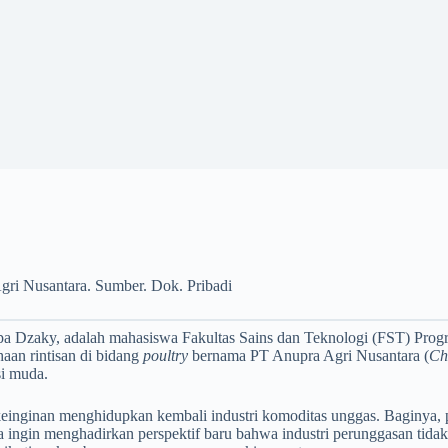
ri Nusantara. Sumber. Dok. Pribadi
Dzaky, adalah mahasiswa Fakultas Sains dan Teknologi (FST) Program
haan rintisan di bidang
poultry
bernama PT Anupra Agri Nusantara (
Ch
si muda.
einginan menghidupkan kembali industri komoditas unggas. Baginya, p
a ingin menghadirkan perspektif baru bahwa industri perunggasan tidak 