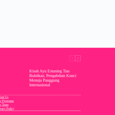
Kisah Ayu Estuning Tias
Buktikan, Pengabdian Kunci
Menuju Panggung
Internasional
out Us
r Programs
r Team
ivacy Policy