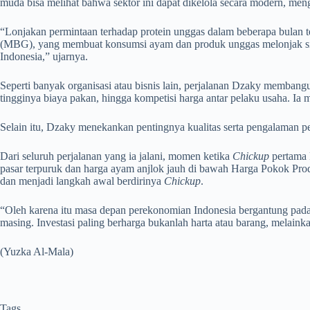
muda bisa melihat bahwa sektor ini dapat dikelola secara modern, me
“Lonjakan permintaan terhadap protein unggas dalam beberapa bulan 
(MBG), yang membuat konsumsi ayam dan produk unggas melonjak sig
Indonesia,” ujarnya.
Seperti banyak organisasi atau bisnis lain, perjalanan Dzaky memban
tingginya biaya pakan, hingga kompetisi harga antar pelaku usaha. Ia
Selain itu, Dzaky menekankan pentingnya kualitas serta pengalaman
Dari seluruh perjalanan yang ia jalani, momen ketika
Chickup
pertama 
pasar terpuruk dan harga ayam anjlok jauh di bawah Harga Pokok Prod
dan menjadi langkah awal berdirinya
Chickup
.
“Oleh karena itu masa depan perekonomian Indonesia bergantung pada l
masing. Investasi paling berharga bukanlah harta atau barang, melain
(Yuzka Al-Mala)
Tags