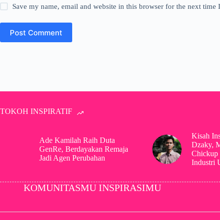
Save my name, email and website in this browser for the next time
Post Comment
TOKOH INSPIRATIF
Kisah In
Ade Kamilah Raih Duta
Dzaky, 
GenRe, Berdayakan Remaja
Chickup 
Jadi Agen Perubahan
Industri
KOMUNITASMU INSPIRASIMU