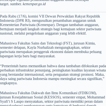
target. sumber.
kemenpar.go.id
Pada Rabu (17/6), komisi VII Dewan Perwakilan Rakyat Republik
Indonesia (DPR RI), mengusulkan penambahan anggaran untuk
Kementerian Pariwisata (Kemenpar). Dengan tambahan anggaran,
bertujuan menjadi langkah strategis bagi kemajuan sektor pariwisata
nasional, melalui pengelolaan anggaran yang lebih efektif.
Mahasiswa Fakultas Sains dan Teknologi (FST), jurusan Kimia,
semester delapan, Kayla Nurhalizah mengungkapkan, sektor
pariwisata merupakan penggerak ekonomi dalam membuka peluang
lapangan kerja baru bagi masyarakat.
“Pemerintah harus memastikan bahwa dana tambahan difokuskan pada
perbaikan infrastruktur penunjang, peningkatan kualitas layanan wisata
yang berstandar internasional, serta penguatan strategi promosi. Maka,
daya saing pariwisata Indonesia mampu meningkat secara signifikan,”
ungkapnya.
Mahasiswa Fakultas Dakwah dan Ilmu Komunikasi (FDIKOM),
jurusan Kesejahteraan Sosial (KESSOS), semester empat, Mohammad
Syafi’i S Laupo menyatakan, sektor pariwisata memiliki peran dalam
mengakselerasi pembangunan serta kemajuan di berbagai daerah.