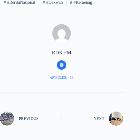
#
#BeritaNasional
#
#Dakwah
#
#Kemenag
RDK FM
ARTICLES: 424
PREVIOUS
NEXT