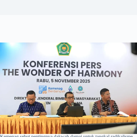
Kemenag sebut pentingnya dakwah damai untuk tangkal radikalisme.