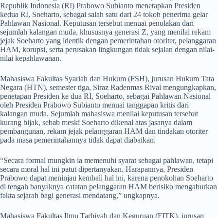
Republik Indonesia (RI) Prabowo Subianto menetapkan Presiden
kedua RI, Soeharto, sebagai salah satu dari 24 tokoh penerima gelar
Pahlawan Nasional. Keputusan tersebut menuai penolakan dari
sejumlah kalangan muda, khususnya generasi Z, yang menilai rekam
jejak Soeharto yang identik dengan pemerintahan otoriter, pelanggaran
HAM, korupsi, serta perusakan lingkungan tidak sejalan dengan nilai-
nilai kepahlawanan.
Mahasiswa Fakultas Syariah dan Hukum (FSH), jurusan Hukum Tata
Negara (HTN), semester tiga, Siraz Radenmas Rivai mengungkapkan,
penetapan Presiden ke dua RI, Soeharto, sebagai Pahlawan Nasional
oleh Presiden Prabowo Subianto menuai tanggapan kritis dari
kalangan muda. Sejumlah mahasiswa menilai keputusan tersebut
kurang bijak, sebab meski Soeharto dikenal atas jasanya dalam
pembangunan, rekam jejak pelanggaran HAM dan tindakan otoriter
pada masa pemerintahannya tidak dapat diabaikan.
“Secara formal mungkin ia memenuhi syarat sebagai pahlawan, tetapi
secara moral hal ini patut dipertanyakan. Harapannya, Presiden
Prabowo dapat meninjau kembali hal ini, karena penokohan Soeharto
di tengah banyaknya catatan pelanggaran HAM berisiko mengaburkan
fakta sejarah bagi generasi mendatang,” ungkapnya.
Mahasiswa Fakultas Ilmu Tarbiyah dan Keguruan (FITK), jurusan