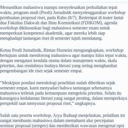
Memastikan mahasiswa mampu menyelesaikan perkuliahan tepat
waktu, program studi (Prodi) Jurnalistik menyelenggarakan
workshop
pembuatan proposal riset, pada Rabu (8/7). Bertempat di teater lantai
dua Fakultas Dakwah dan Ilmu Komunikasi (FDIKOM), agenda
workshop
dikhususkan bagi mahasiswa semester enam untuk
memperkuat kompetensi akademik, agar mereka lebih siap
menghadapi tantangan riset di semester tujuh mendatang.
Ketua Prodi Jurnalistik, Bintan Humeira mengungkapkan,
workshop
bertujuan untuk mendorong mahasiswa agar mampu lulus tepat waktu,
dengan mengatasi kendala utama dalam manajemen waktu, skala
prioritas, dan rendahnya budaya literasi yang sering menghambat
pengembangan ide riset sejak semester empat.
“Meskipun pondasi metodologi penelitian sudah diberikan sejak
semester empat, kami menyadari bahwa tantangan sebenarnya
mahasiswa terletak pada kemampuan mengelola prioritas. Selain itu
kurangnya kedalaman literasi yang sangat penting, dalam memperkaya
perspektif saat menyusun proposal riset,” ungkapnya.
Salah satu peserta
workshop
, Arya Baihaqi menjelaskan, pelatihan ini
sangat membantu mahasiswa dalam memahami alur percepatan
seminar proposal (sempro) dan memberikan wawasan mengenai opsi