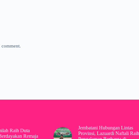
 I comment.
Jembatani Hubungan Lintas
ilah Raih Duta
Provinsi, Lazuardi Naftali Rai
Berdayakan Remaja
Pengalaman Berharga di