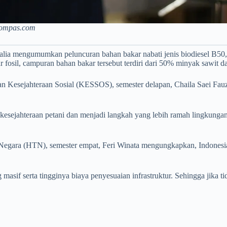
ompas.com
a mengumumkan peluncuran bahan bakar nabati jenis biodiesel B50, ya
fosil, campuran bahan bakar tersebut terdiri dari 50% minyak sawit d
esejahteraan Sosial (KESSOS), semester delapan, Chaila Saei Fauzi
gi kesejahteraan petani dan menjadi langkah yang lebih ramah lingku
egara (HTN), semester empat, Feri Winata mengungkapkan, Indonesia
asif serta tingginya biaya penyesuaian infrastruktur. Sehingga jika ti