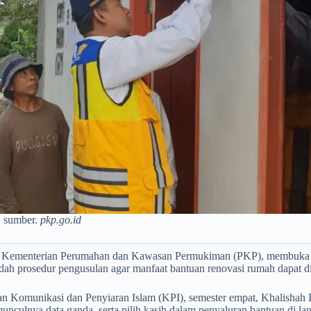
. sumber.
pkp.go.id
iman Kementerian Perumahan dan Kawasan Permukiman (PKP), membuk
udah prosedur pengusulan agar manfaat bantuan renovasi rumah dapat 
omunikasi dan Penyiaran Islam (KPI), semester empat, Khalishah Izz
unculnya data ganda, serta pilih kasih dalam penyaluran bantuan di la