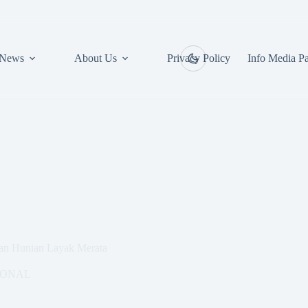
News
About Us
Privacy Policy
Info Media Pa
an Hunian Layak Merata
IONAL