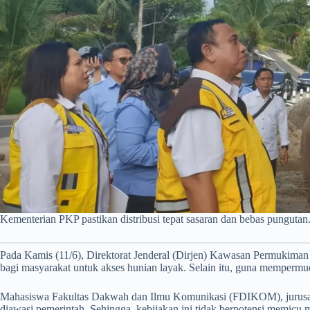
Kementerian PKP pastikan distribusi tepat sasaran dan bebas pungutan
Pada Kamis (11/6), Direktorat Jenderal (Dirjen) Kawasan Permuk
bagi masyarakat untuk akses hunian layak. Selain itu, guna memperm
Mahasiswa Fakultas Dakwah dan Ilmu Komunikasi (FDIKOM), jurusan K
diawasi pemerintah. Sehingga, kebijakan ini tidak berpotensi memicu m