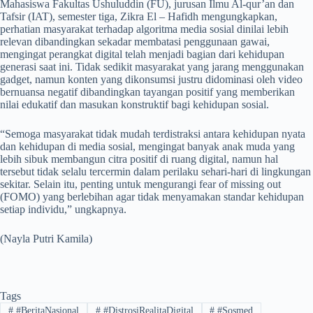
Mahasiswa Fakultas Ushuluddin (FU), jurusan Ilmu Al-qur’an dan
Tafsir (IAT), semester tiga, Zikra El – Hafidh mengungkapkan,
perhatian masyarakat terhadap algoritma media sosial dinilai lebih
relevan dibandingkan sekadar membatasi penggunaan gawai,
mengingat perangkat digital telah menjadi bagian dari kehidupan
generasi saat ini. Tidak sedikit masyarakat yang jarang menggunakan
gadget, namun konten yang dikonsumsi justru didominasi oleh video
bernuansa negatif dibandingkan tayangan positif yang memberikan
nilai edukatif dan masukan konstruktif bagi kehidupan sosial.
“Semoga masyarakat tidak mudah terdistraksi antara kehidupan nyata
dan kehidupan di media sosial, mengingat banyak anak muda yang
lebih sibuk membangun citra positif di ruang digital, namun hal
tersebut tidak selalu tercermin dalam perilaku sehari-hari di lingkungan
sekitar. Selain itu, penting untuk mengurangi fear of missing out
(FOMO) yang berlebihan agar tidak menyamakan standar kehidupan
setiap individu,” ungkapnya.
(Nayla Putri Kamila)
Tags
#
#BeritaNasional
#
#DistrosiRealitaDigital
#
#Sosmed