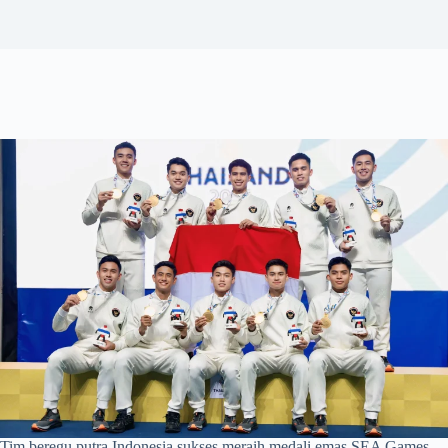
Tim beregu putra Indonesia sukses meraih medali emas SEA Games