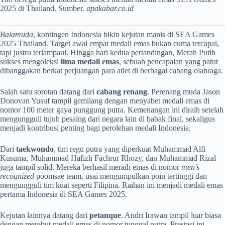
2025 di Thailand. Sumber.
apakabar.co.id
Balamuda
, kontingen Indonesia bikin kejutan manis di SEA Games
2025 Thailand. Target awal empat medali emas bukan cuma tercapai,
tapi justru terlampaui. Hingga hari kedua pertandingan, Merah Putih
sukses mengoleksi
lima medali emas
, sebuah pencapaian yang patut
dibanggakan berkat perjuangan para atlet di berbagai cabang olahraga.
Salah satu sorotan datang dari
cabang renang
. Perenang muda Jason
Donovan Yusuf tampil gemilang dengan menyabet medali emas di
nomor 100 meter gaya punggung putra. Kemenangan ini diraih setelah
mengungguli tujuh pesaing dari negara lain di babak final, sekaligus
menjadi kontribusi penting bagi perolehan medali Indonesia.
Dari
taekwondo
, tim regu putra yang diperkuat Muhammad Alfi
Kusuma, Muhammad Hafizh Fachrur Rhozy, dan Muhammad Rizal
juga tampil solid. Mereka berhasil meraih emas di nomor
men’s
recognized
poomsae team, usai mengumpulkan poin tertinggi dan
mengungguli tim kuat seperti Filipina. Raihan ini menjadi medali emas
pertama Indonesia di SEA Games 2025.
Kejutan lainnya datang dari
petanque
. Andri Irawan tampil luar biasa
dengan merebut medali emas di nomor tunggal putra. Prestasi ini