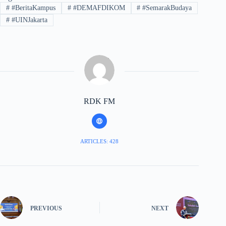
#
#BeritaKampus
#
#DEMAFDIKOM
#
#SemarakBudaya
#
#UINJakarta
RDK FM
ARTICLES: 428
PREVIOUS
NEXT