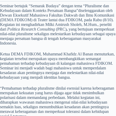
Seminar bertajuk “Semarak Budaya” dengan tema “Pluralisme dan
Kebudayaan dalam Konteks Persatuan Bangsa”diselenggarakan oleh
Dewan Eksekutif Mahasiswa Fakultas Dakwah dan Ilmu Komunikasi
(DEMA FDIKOM) di Teater lantai dua FDIKOM, pada Rabu (8/10).
Kegiatan ini menghadirkan Milki Amirush Sholeh, M.Hum., peneliti
dari
Politica Research Consulting
(PRC)
,
yang bertujuan memperkuat
nilai-nilai pluralisme sekaligus melestarikan kebudayaan sebagai upaya
menjaga persatuan bangsa di tengah keberagaman masyarakat
Indonesia.
Ketua DEMA FDIKOM, Muhammad Khafidz Al Banan menuturkan,
kegiatan tersebut merupakan upaya membangkitkan semangat
pemahaman terhadap kebudayaan di kalangan mahasiswa FDIKOM.
Seminar ini menjadi wadah bagi mahasiswa untuk memperdalam
kesadaran akan pentingnya menjaga dan melestarikan nilai-nilai
kebudayaan yang menjadi identitas bangsa.
“Pemahaman terhadap pluralisme dinilai esensial karena keberagaman
merupakan kekuatan yang harus dijaga agar tidak menimbulkan
polarisasi dalam memandang perbedaan. Melalui kegiatan ini,
diharapkan wawasan mahasiswa mengenai nilai-nilai kebudayaan
semakin luas, sekaligus menumbuhkan kesadaran akan pentingnya
merawat keberagaman dan memperkuat toleransi dalam kehidupan