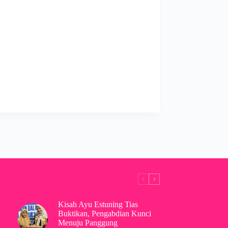
Kisah Ayu Estuning Tias
Buktikan, Pengabdian Kunci
Menuju Panggung