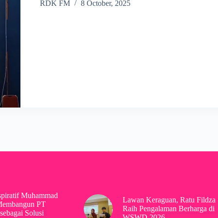
RDK FM
8 October, 2025
spiratif Muhammad
Lawan Keraguan, Ratu Fildza
Membangun PT
Raih Pengalaman Berharga di
sebagai Solusi
WSWD 2026