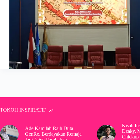
TOKOH INSPIRATIF
Kisah In
Ade Kamilah Raih Duta
Dzaky, 
GenRe, Berdayakan Remaja
Chickup 
Jadi Agen Perubahan