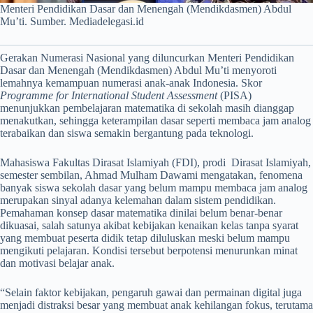
Menteri Pendidikan Dasar dan Menengah (Mendikdasmen) Abdul
Mu’ti. Sumber. Mediadelegasi.id
Gerakan Numerasi Nasional yang diluncurkan Menteri Pendidikan
Dasar dan Menengah (Mendikdasmen) Abdul Mu’ti menyoroti
lemahnya kemampuan numerasi anak-anak Indonesia. Skor
Programme for International Student Assessment
(PISA)
menunjukkan pembelajaran matematika di sekolah masih dianggap
menakutkan, sehingga keterampilan dasar seperti membaca jam analog
terabaikan dan siswa semakin bergantung pada teknologi.
Mahasiswa Fakultas Dirasat Islamiyah (FDI), prodi Dirasat Islamiyah,
semester sembilan, Ahmad Mulham Dawami mengatakan, fenomena
banyak siswa sekolah dasar yang belum mampu membaca jam analog
merupakan sinyal adanya kelemahan dalam sistem pendidikan.
Pemahaman konsep dasar matematika dinilai belum benar-benar
dikuasai, salah satunya akibat kebijakan kenaikan kelas tanpa syarat
yang membuat peserta didik tetap diluluskan meski belum mampu
mengikuti pelajaran. Kondisi tersebut berpotensi menurunkan minat
dan motivasi belajar anak.
“Selain faktor kebijakan, pengaruh gawai dan permainan digital juga
menjadi distraksi besar yang membuat anak kehilangan fokus, terutama