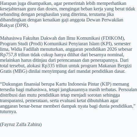
Harapan juga disampaikan, agar pemerintah lebih memperhatikan
kesejahteraan guru dan dosen, mengingat beban kerja yang berat tidak
sebanding dengan penghasilan yang diterima, terutama jika
dibandingkan dengan kenaikan gaji anggota Dewan Perwakilan
Rakyat (DPR).
Mahasiswa Fakultas Dakwah dan Ilmu Komunikasi (FDIKOM),
Program Studi (Prodi) Komunikasi Penyiaran Islam (KPI), semester
lima, Widia Fadillah menuturkan, anggaran pendidikan 2026 sebesar
Rp757,8 triliun tidak cukup hanya dilihat dari besarnya nominal,
melainkan harus ditinjau dari perencanaan dan penerapannya. Dari
total tersebut, alokasi Rp335 triliun untuk program Makanan Bergizi
Gratis (MBG) dinilai menyimpang dari mandat pendidikan dasar.
“Dukungan finansial berupa Kartu Indonesia Pintar (KIP) memang
tersedia bagi mahasiswa, tetapi jangkauannya masih terbatas. Persoalan
distribusi dan mutu pendidikan tetap menjadi sorotan sehingga
transparansi, pemerataan, serta evaluasi ketat dibutuhkan agar
anggaran benar-benar memberi dampak nyata bagi dunia pendidikan,”
tuturnya.
(Fayruz Zalfa Zahira)