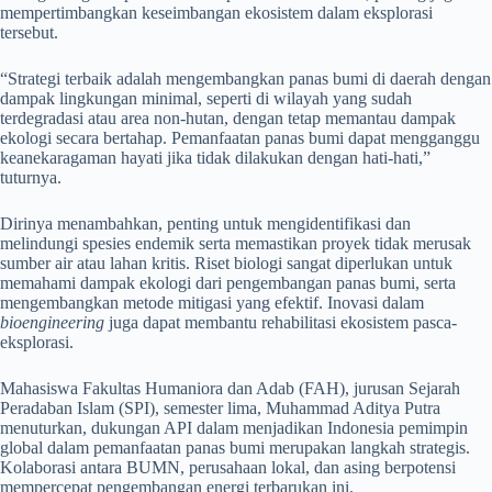
mempertimbangkan keseimbangan ekosistem dalam eksplorasi
tersebut.
“Strategi terbaik adalah mengembangkan panas bumi di daerah dengan
dampak lingkungan minimal, seperti di wilayah yang sudah
terdegradasi atau area non-hutan, dengan tetap memantau dampak
ekologi secara bertahap. Pemanfaatan panas bumi dapat mengganggu
keanekaragaman hayati jika tidak dilakukan dengan hati-hati,”
tuturnya.
Dirinya menambahkan, penting untuk mengidentifikasi dan
melindungi spesies endemik serta memastikan proyek tidak merusak
sumber air atau lahan kritis. Riset biologi sangat diperlukan untuk
memahami dampak ekologi dari pengembangan panas bumi, serta
mengembangkan metode mitigasi yang efektif. Inovasi dalam
bioengineering
juga dapat membantu rehabilitasi ekosistem pasca-
eksplorasi.
Mahasiswa Fakultas Humaniora dan Adab (FAH), jurusan Sejarah
Peradaban Islam (SPI), semester lima, Muhammad Aditya Putra
menuturkan, dukungan API dalam menjadikan Indonesia pemimpin
global dalam pemanfaatan panas bumi merupakan langkah strategis.
Kolaborasi antara BUMN, perusahaan lokal, dan asing berpotensi
mempercepat pengembangan energi terbarukan ini.