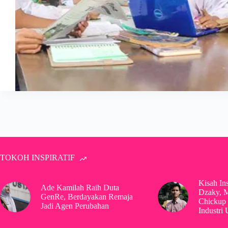
TOKOH INSPIRATIF
Kisah In
Ade Kamilah Raih Duta
Dzaky, 
GenRe, Berdayakan Remaja
Chickup 
Jadi Agen Perubahan
Industri