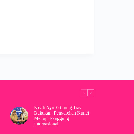
Kisah Ayu Estuning Tias
Buktikan, Pengabdian Kunci
Menuju Panggung
Internasional