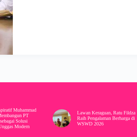
spiratif Muhammad
Lawan Keraguan, Ratu Fildza
Membangun PT
Raih Pengalaman Berharga di
sebagai Solusi
WSWD 2026
 Unggas Modern