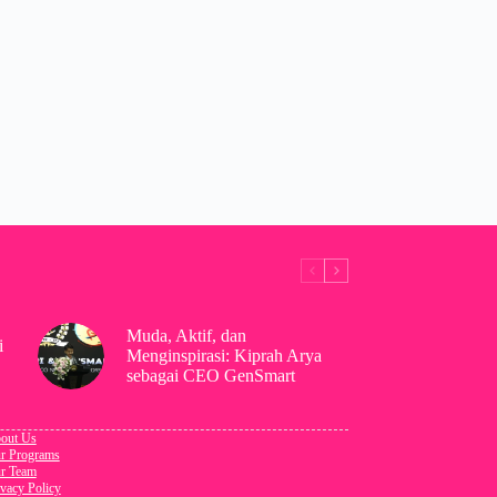
Muda, Aktif, dan
i
Menginspirasi: Kiprah Arya
sebagai CEO GenSmart
out Us
r Programs
r Team
ivacy Policy