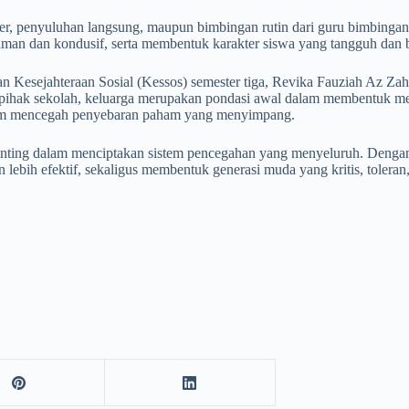
ster, penyuluhan langsung, maupun bimbingan rutin dari guru bimbinga
g aman dan kondusif, serta membentuk karakter siswa yang tangguh d
sejahteraan Sosial (Kessos) semester tiga, Revika Fauziah Az Zahra
i pihak sekolah, keluarga merupakan pondasi awal dalam membentuk men
alam mencegah penyebaran paham yang menyimpang.
penting dalam menciptakan sistem pencegahan yang menyeluruh. Denga
lebih efektif, sekaligus membentuk generasi muda yang kritis, toleran,