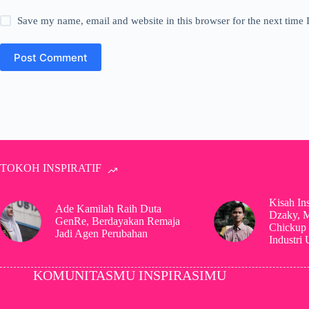
Save my name, email and website in this browser for the next time
Post Comment
TOKOH INSPIRATIF
Kisah In
Ade Kamilah Raih Duta
Dzaky, 
GenRe, Berdayakan Remaja
Chickup 
Jadi Agen Perubahan
Industri
KOMUNITASMU INSPIRASIMU