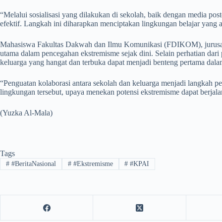
“Melalui sosialisasi yang dilakukan di sekolah, baik dengan media po
efektif. Langkah ini diharapkan menciptakan lingkungan belajar yan
Mahasiswa Fakultas Dakwah dan Ilmu Komunikasi (FDIKOM), jurusan Ke
utama dalam pencegahan ekstremisme sejak dini. Selain perhatian dar
keluarga yang hangat dan terbuka dapat menjadi benteng pertama d
“Penguatan kolaborasi antara sekolah dan keluarga menjadi langkah 
lingkungan tersebut, upaya menekan potensi ekstremisme dapat berjalan 
(Yuzka Al-Mala)
Tags
#
#BeritaNasional
#
#Ekstremisme
#
#KPAI