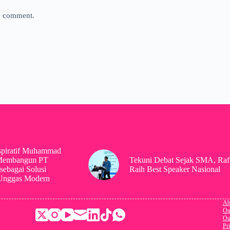
 I comment.
spiratif Muhammad
Membangun PT
Tekuni Debat Sejak SMA, Raf
sebagai Solusi
Raih Best Speaker Nasional
 Unggas Modern
Ab
Ou
Ou
Pr