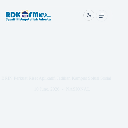
Skip
to
content
BRIN Perkuat Riset Aplikatif, Jadikan Kampus Solusi Sosial
10 June, 2026
NASIONAL