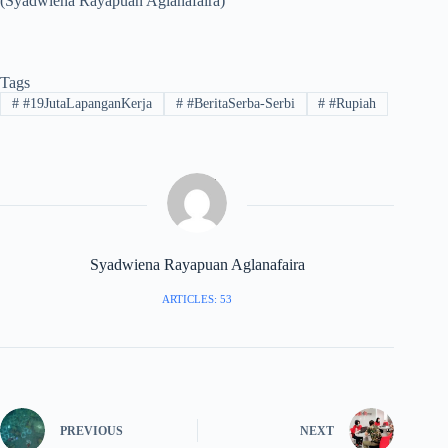
(Syadwiena Rayapuan Aglanafaira)
Tags
#
#19JutaLapanganKerja
#
#BeritaSerba-Serbi
#
#Rupiah
Syadwiena Rayapuan Aglanafaira
ARTICLES: 53
PREVIOUS
NEXT