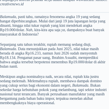
creativenews.id
Balamuda
, pasti tahu, ramainya fenomena angka 19 yang sedang
hangat diperbincangkan. Mulai dari janji 19 juta lapangan kerja yang
dinanti, hingga nilai tukar rupiah yang kini mendekati angka
Rp19.000/dolar.
Nah
, kira-kira apa saja
ya
, dampaknya buat banyak
masyarakat di Indonesia?
​Sepanjang satu tahun terakhir, rupiah memang sedang diuji,
Balamuda
. Data menunjukkan pada Juni 2025, nilai tukar masih
berada di angka Rp16.233, namun Juni 2026 sudah menyentuh
Rp18.134. Pengamat pasar uang, Ibrahim Asuaibi, memprediksi
bahwa angka tersebut berpotensi menembus Rp19.000/dolar di akhir
bulan nanti.
Meskipun angka nominalnya naik, secara nilai, rupiah kita justru
sedang melemah. Melemahnya rupiah, membawa dampak domino
yang cukup serius bagi ekonomi dalam negeri,
Balamuda
. Bukan
sekedar harga kebutuhan pokok yang melambung, tapi sektor industri
nasional turut terancam. Banyak perusahaan manufaktur yang masih
bergantung pada bahan baku impor, terpaksa menelan akibat
membengkaknya biaya operasional.