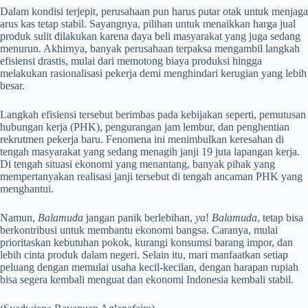
​Dalam kondisi terjepit, perusahaan pun harus putar otak untuk menjaga
arus kas tetap stabil. Sayangnya, pilihan untuk menaikkan harga jual
produk sulit dilakukan karena daya beli masyarakat yang juga sedang
menurun. Akhirnya, banyak perusahaan terpaksa mengambil langkah
efisiensi drastis, mulai dari memotong biaya produksi hingga
melakukan rasionalisasi pekerja demi menghindari kerugian yang lebih
besar.
​Langkah efisiensi tersebut berimbas pada kebijakan seperti, pemutusan
hubungan kerja (PHK), pengurangan jam lembur, dan penghentian
rekrutmen pekerja baru. Fenomena ini menimbulkan keresahan di
tengah masyarakat yang sedang menagih janji 19 juta lapangan kerja.
Di tengah situasi ekonomi yang menantang, banyak pihak yang
mempertanyakan realisasi janji tersebut di tengah ancaman PHK yang
menghantui.
​Namun,
Balamuda
jangan panik berlebihan,
ya
!
Balamuda
, tetap bisa
berkontribusi untuk membantu ekonomi bangsa. Caranya, mulai
prioritaskan kebutuhan pokok, kurangi konsumsi barang impor, dan
lebih cinta produk dalam negeri. Selain itu, mari manfaatkan setiap
peluang dengan memulai usaha kecil-kecilan, dengan harapan rupiah
bisa segera kembali menguat dan ekonomi Indonesia kembali stabil.