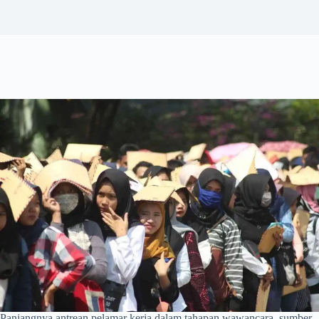
Panjangnya antrean pelamar kerja dalam tahapan wawancara. sumber.