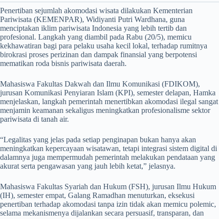
Penertiban sejumlah akomodasi wisata dilakukan Kementerian
Pariwisata (KEMENPAR), Widiyanti Putri Wardhana, guna
menciptakan iklim pariwisata Indonesia yang lebih tertib dan
profesional. Langkah yang diambil pada Rabu (20/5), memicu
kekhawatiran bagi para pelaku usaha kecil lokal, terhadap rumitnya
birokrasi proses perizinan dan dampak finansial yang berpotensi
mematikan roda bisnis pariwisata daerah.
Mahasiswa Fakultas Dakwah dan Ilmu Komunikasi (FDIKOM),
jurusan Komunikasi Penyiaran Islam (KPI), semester delapan, Hamka
menjelaskan, langkah pemerintah menertibkan akomodasi ilegal sangat
menjamin keamanan sekaligus meningkatkan profesionalisme sektor
pariwisata di tanah air.
“Legalitas yang jelas pada setiap penginapan bukan hanya akan
meningkatkan kepercayaan wisatawan, tetapi integrasi sistem digital di
dalamnya juga mempermudah pemerintah melakukan pendataan yang
akurat serta pengawasan yang jauh lebih ketat,” jelasnya.
​Mahasiswa Fakultas Syariah dan Hukum (FSH), jurusan Ilmu Hukum
(IH), semester empat, Galang Ramadhan menuturkan, eksekusi
penertiban terhadap akomodasi tanpa izin tidak akan memicu polemic,
selama mekanismenya dijalankan secara persuasif, transparan, dan