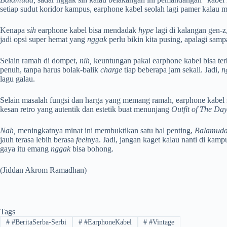
setiap sudut koridor kampus, earphone kabel seolah lagi pamer kalau 
​Kenapa
sih
earphone kabel bisa mendadak
hype
lagi di kalangan gen-z
jadi opsi super hemat yang
nggak
perlu bikin kita pusing, apalagi sam
​Selain ramah di dompet,
nih,
keuntungan pakai earphone kabel bisa ter
penuh, tanpa harus bolak-balik
charge
tiap beberapa jam sekali. Jadi,
n
lagu galau.
​Selain masalah fungsi dan harga yang memang ramah, earphone kabel
kesan retro yang autentik dan estetik buat menunjang
Outfit of The Da
Nah,
meningkatnya minat ini membuktikan satu hal penting,
Balamuda
jauh terasa lebih berasa
feel
nya. Jadi, jangan kaget kalau nanti di kamp
gaya itu emang
nggak
bisa bohong.
(Jiddan Akrom Ramadhan)
Tags
#
#BeritaSerba-Serbi
#
#EarphoneKabel
#
#Vintage