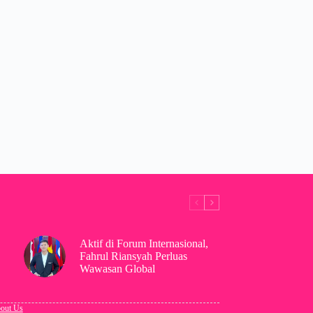
Aktif di Forum Internasional,
Fahrul Riansyah Perluas
Wawasan Global
out Us