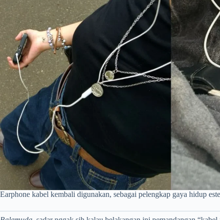
Earphone kabel kembali digunakan, sebagai pelengkap gaya hidup este
Balamuda,
sadar nggak sih kalau belakangan ini pemandangan “kabel mel