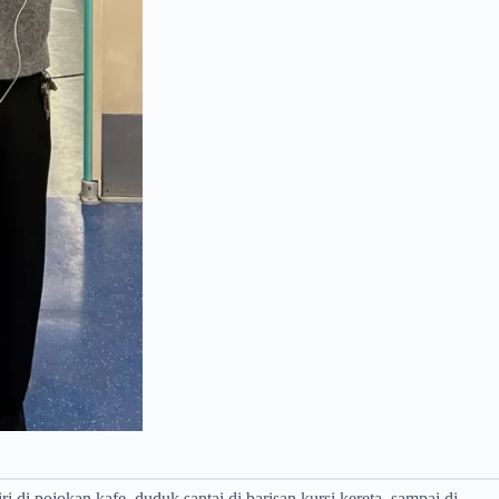
 di pojokan kafe, duduk santai di barisan kursi kereta, sampai di