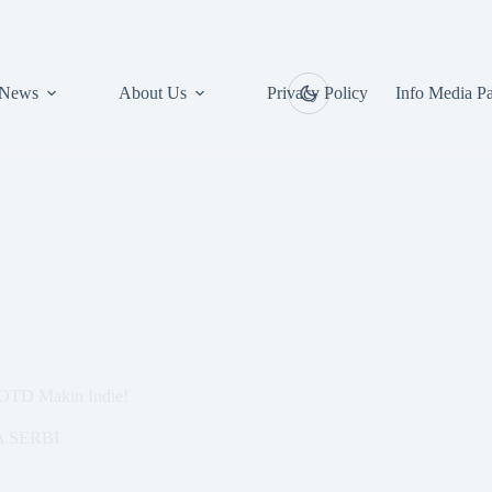
News
About Us
Privacy Policy
Info Media Pa
OTD Makin Indie!
 SERBI