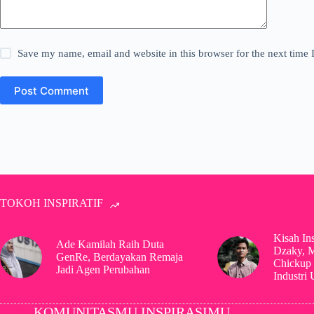
Save my name, email and website in this browser for the next time
Post Comment
TOKOH INSPIRATIF
Kisah In
Ade Kamilah Raih Duta
Dzaky, 
GenRe, Berdayakan Remaja
Chickup 
Jadi Agen Perubahan
Industri
KOMUNITASMU INSPIRASIMU