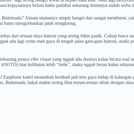
masa kejayaannya belum habis padahal sekarang dunianya sudah serba n
,
Balamuda?
Alasan utamanya simple banget dan sangat membumi, yai
pai harus mengorbankan jatah nongkrong.
bebas dari urusan daya baterai yang sering bikin panik. Cukup bawa sa
ggak
ada lagi cerita mati gaya di tengah jalan gara-gara baterai,
audio p
 sekarang punya vibe visual yang
nggak
ada duanya kalau bicara soal ur
y
(OOTD) biar kelihatan lebih “indie”, maka
nggak
heran kalau sekara
!
Earphone kabel merambah kembali jadi tren gaya hidup di kalangan ge
us,
Balamuda
, bakal makin sering lihat teman-teman sibuk dengan ritu