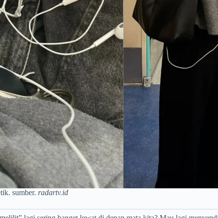
tik. sumber.
radartv.id
ilit” lagi sering banget lewat di depan mata kita? Mau lagi menyendiri