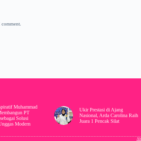
 I comment.
spiratif Muhammad
Ukir Prestasi di Ajang
Membangun PT
Nasional, Arda Carolina Raih
sebagai Solusi
Juara 1 Pencak Silat
 Unggas Modern
Ab