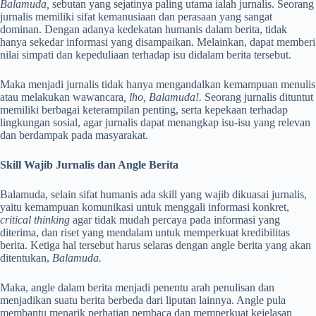
Balamuda,
sebutan yang sejatinya paling utama ialah jurnalis. Seorang
jurnalis memiliki sifat kemanusiaan dan perasaan yang sangat
dominan. Dengan adanya kedekatan humanis dalam berita, tidak
hanya sekedar informasi yang disampaikan. Melainkan, dapat memberi
nilai simpati dan kepeduliaan terhadap isu didalam berita tersebut.
Maka menjadi jurnalis tidak hanya mengandalkan kemampuan menulis
atau melakukan wawancara
, lho, Balamuda!.
Seorang jurnalis dituntut
memiliki berbagai keterampilan penting, serta kepekaan terhadap
lingkungan sosial, agar jurnalis dapat menangkap isu-isu yang relevan
dan berdampak pada masyarakat.
Skill Wajib Jurnalis dan Angle Berita
Balamuda, selain sifat humanis ada skill yang wajib dikuasai jurnalis,
yaitu kemampuan komunikasi untuk menggali informasi konkret,
critical thinking
agar tidak mudah percaya pada informasi yang
diterima, dan riset yang mendalam untuk memperkuat kredibilitas
berita. Ketiga hal tersebut harus selaras dengan angle berita yang akan
ditentukan,
Balamuda.
Maka, angle dalam berita menjadi penentu arah penulisan dan
menjadikan suatu berita berbeda dari liputan lainnya. Angle pula
membantu menarik perhatian pembaca dan memperkuat kejelasan