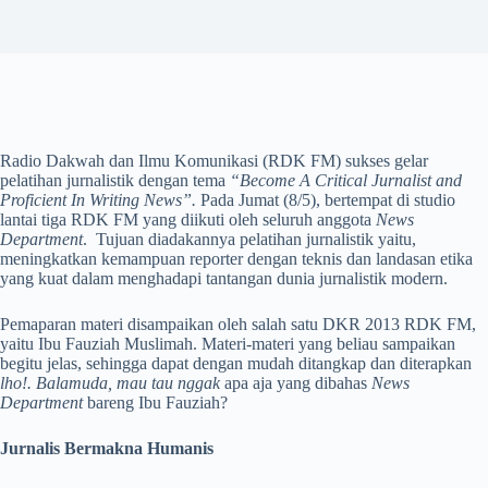
Radio Dakwah dan Ilmu Komunikasi (RDK FM) sukses gelar
pelatihan jurnalistik dengan tema
“
Become A Critical Jurnalist and
Proficient In Writing News”.
Pada Jumat (8/5), bertempat di studio
lantai tiga RDK FM yang diikuti oleh seluruh anggota
N
ews
D
epartment
. Tujuan diadakannya pelatihan jurnalistik yaitu,
meningkatkan kemampuan reporter dengan teknis dan landasan etika
yang kuat dalam menghadapi tantangan dunia jurnalistik modern.
Pemaparan materi disampaikan oleh salah satu DKR 2013 RDK FM,
yaitu Ibu Fauziah Muslimah. Materi-materi yang beliau sampaikan
begitu jelas, sehingga dapat dengan mudah ditangkap dan diterapkan
lho!. Balamuda, mau tau ngga
k
apa aja yang dibahas
N
ews
D
epartment
bareng Ibu Fauziah?
Jurnalis Bermakna Humanis