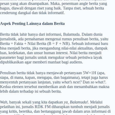
pesan yang akan disampaikan. Maka, penentuan angle berita yang
bagus, diawali dengan riset yang baik. Tanpa riset, sebuah berita
cenderung dangkal dan tidak informatif.
Aspek Penting Lainnya dalam Berita
Berita tidak lahir hanya dari informasi, Balamuda. Dalam dunia
jurnalistik, ada pemahaman mengenai rumus penulisan berita, yaitu
Berita = Fakta + Nilai Berita (B = F + NB). Sebuah informasi baru
bisa menjadi berita, jika mengandung nilai-nilai aktualitas, dampak
luas, kedekatan, dan unsur human interest. Nilai berita menjadi
parameter bagi jurnalis untuk mengukur sebuah peristiwa layak
dipublikasikan agar memberi manfaat bagi audiens.
Penulisan berita tidak hanya menjawab pertanyaan 5W+1H (apa,
siapa, di mana, kapan, mengapa, dan bagaimana), tetapi juga harus
menyentuh pertanyaan lanjutan, yaitu
what’s next?
Dan
so what?.
Kedua elemen tersebut memberikan arah dan menambahkan makna
lebih dalam terhadap isi sebuah berita.
Wah
, banyak sekali yang kita dapatkan
ya, Balamuda!.
Melalui
pelatihan ini, jurnalis RDK FM diharapkan tumbuh menjadi jurnalis
yang kritis, beretika, dan bertanggung jawab dalam arus informasi di