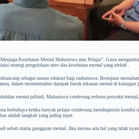
 “Menjaga Kesehatan Mental Mahasiswa atau Pelajar”. Guna mengantisip
ui strategi pengelolaan stres dan kesehatan mental yang efektif .
irancang sebagai sarana edukasi bagi mahasiswa. Bertujuan memahami 
ama, dalam meminimalisir dampak buruk tekanan mental di kalangan p
bilan mental pribadi. Mahasiswa cenderung terkena penyakit mental, y
na berbahaya ketika banyak pelajar cenderung mendiagnosis kondisi me
ar adalah langkah yang paling tepat.
njadi sebab utama gangguan mental. Jika merasa ada hal yang tidak nya