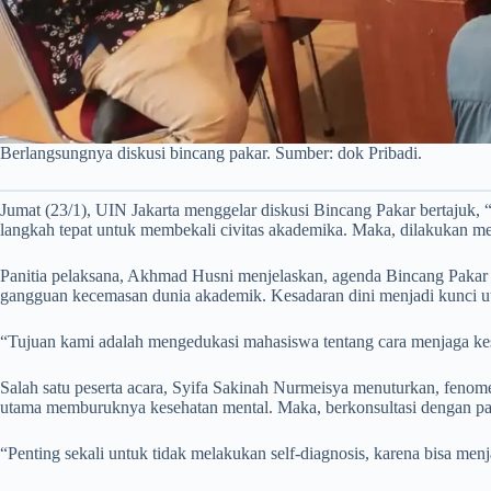
Berlangsungnya diskusi bincang pakar. Sumber: dok Pribadi.
Jumat (23/1), UIN Jakarta menggelar diskusi Bincang Pakar bertajuk,
langkah tepat untuk membekali civitas akademika. Maka, dilakukan melal
Panitia pelaksana, Akhmad Husni menjelaskan, agenda Bincang Pakar d
gangguan kecemasan dunia akademik. Kesadaran dini menjadi kunci ut
“Tujuan kami adalah mengedukasi mahasiswa tentang cara menjaga kesta
Salah satu peserta acara, Syifa Sakinah Nurmeisya menuturkan, fenome
utama memburuknya kesehatan mental. Maka, berkonsultasi dengan pak
“Penting sekali untuk tidak melakukan self-diagnosis, karena bisa me