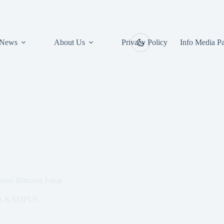
News
About Us
Privacy Policy
Info Media Pa
skusi Bincang Pakar
A KAMPUS