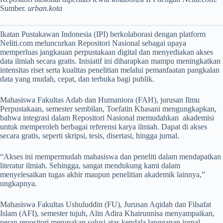
Sumber.
urban.kota
Ikatan Pustakawan Indonesia (IPI) berkolaborasi dengan platform
Neliti.com meluncurkan Repositori Nasional sebagai upaya
memperluas jangkauan perpustakaan digital dan menyediakan akses
data ilmiah secara gratis. Inisiatif ini diharapkan mampu meningkatkan
intensitas riset serta kualitas penelitian melalui pemanfaatan pangkalan
data yang mudah, cepat, dan terbuka bagi publik.
Mahasiswa Fakultas Adab dan Humaniora (FAH), jurusan Ilmu
Perpustakaan, semester sembilan, Toefatin Khasani mengungkapkan,
bahwa integrasi dalam Repositori Nasional memudahkan akademisi
untuk memperoleh berbagai referensi karya ilmiah. Dapat di akses
secara gratis, seperti skripsi, tesis, disertasi, hingga jurnal.
“Akses ini mempermudah mahasiswa dan peneliti dalam mendapatkan
literatur ilmiah. Sehingga, sangat mendukung kami dalam
menyelesaikan tugas akhir maupun penelitian akademik lainnya,”
ungkapnya.
Mahasiswa Fakultas Ushuluddin (FU), Jurusan Aqidah dan Filsafat
Islam (AFI), semester tujuh, Alin Adira Khairunnisa menyampaikan,
peran repositori merupakan solusi atas kendala langganan jurnal