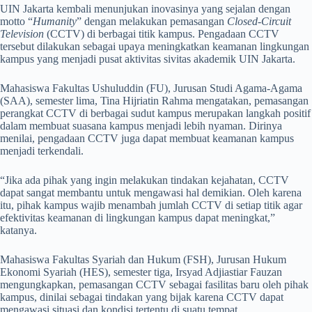
UIN Jakarta kembali menunjukan inovasinya yang sejalan dengan
motto “
Humanity
” dengan melakukan pemasangan
Closed-Circuit
Television
(CCTV) di berbagai titik kampus. Pengadaan CCTV
tersebut dilakukan sebagai upaya meningkatkan keamanan lingkungan
kampus yang menjadi pusat aktivitas sivitas akademik UIN Jakarta.
Mahasiswa Fakultas Ushuluddin (FU), Jurusan Studi Agama-Agama
(SAA), semester lima, Tina Hijriatin Rahma mengatakan, pemasangan
perangkat CCTV di berbagai sudut kampus merupakan langkah positif
dalam membuat suasana kampus menjadi lebih nyaman. Dirinya
menilai, pengadaan CCTV juga dapat membuat keamanan kampus
menjadi terkendali.
“Jika ada pihak yang ingin melakukan tindakan kejahatan, CCTV
dapat sangat membantu untuk mengawasi hal demikian. Oleh karena
itu, pihak kampus wajib menambah jumlah CCTV di setiap titik agar
efektivitas keamanan di lingkungan kampus dapat meningkat,”
katanya.
Mahasiswa Fakultas Syariah dan Hukum (FSH), Jurusan Hukum
Ekonomi Syariah (HES), semester tiga, Irsyad Adjiastiar Fauzan
mengungkapkan, pemasangan CCTV sebagai fasilitas baru oleh pihak
kampus, dinilai sebagai tindakan yang bijak karena CCTV dapat
mengawasi situasi dan kondisi tertentu di suatu tempat.