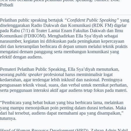
Pribadi
Pelatihan public speaking bertajuk
“Confident Public Speaking”
yang
diselenggarakan Radio Dakwah dan Komunikasi (RDK FM) digelar
pada Rabu (7/1) di Teater Lantai Enam Fakultas Dakwah dan Ilmu
Komunikasi (FDIKOM). Menghadirkan Ella Sya’diyah sebagai
narasumber, kegiatan ini difokuskan pada peningkatan kepercayaan
diri dan keterampilan berbicara di depan umum melalui teknik praktis
mengatasi demam panggung serta membangun komunikasi yang
efektif dengan audiens.
Pemateri Pelatihan Public Speaking, Ella Sya’diyah menuturkan,
seorang
public speaker
profesional harus meminimalisir logat
kedaerahan, agar terdengar lebih inklusif dan nasional. Pentingnya
penguasaan teknik visual, suara, dan verbal untuk memikat perhatian,
serta penggunaan interaksi aktif agar audiens tetap fokus pada materi.
“Pembicara yang hebat bukan yang bisa berbicara lama, melainkan
yang mampu menonjolkan poin penting dalam durasi terbatas. Maka
dari hal tersebut, audiens dapat memahami apa yang disampaikan,”
tuturnya.
Head of Human Resource Development
(HRD), Zahran Adnin Nabil