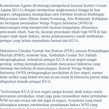
Kementerian Agama (Kemenag) memperkuat layanan Kantor Urusan
Agama (KUA) dengan memperluas jangkauannya hingga ke luar
negeri, sebagaimana disampaikan oleh Direktur Jenderal Bimbingan
Masyarakat Islam (Bimas Islam) Kemenag, Abu Rokhmad. Kebijakan
ini bertujuan memastikan Warga Negara Indonesia (WNI) di
mancanegara tetap memperoleh layanan keagamaan, khususnya
pencatatan nikah. Saat ini, layanan pencatatan nikah bagi WNI di luar
negeri telah dapat diakses, meski pelaksanaannya masih melibatkan
petugas yang belum sepenuhnya berasal dari KUA.
Mahasiswa Fakultas Syariah dan Hukum (FSH), jurusan Perbandingan
Mazhab (PMH), semester lima, Abdhullah Gustiar Nur Sabilah
mengungkapkan, kehadiran petugas KUA di luar negeri sangat
penting, seiring meningkatnya jumlah masyarakat Indonesia yang
menetap dan bekerja di mancanegara. Banyak Warga Negara
Indonesia (WNI) melangsungkan pernikahan di luar negeri, namun
tidak sedikit yang belum tercatat secara resmi di Indonesia karena tidak
dilaporkan kepada petugas KUA.
“Keberadaan KUA di luar negeri sangat krusial, tidak hanya untuk
pencatatan pernikahan, tetapi juga guna memastikan status pernikahan
WNI tercatat secara sah dan legal di negara. Sosialisasi yang masif
diharapkan mampu memberikan pemahaman bahwa WNI yang