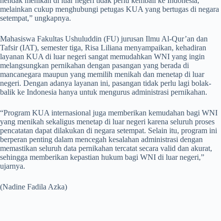
hendak menikah di luar negeri tidak perlu kembali ke Indonesia,
melainkan cukup menghubungi petugas KUA yang bertugas di negara
setempat,” ungkapnya.
Mahasiswa Fakultas Ushuluddin (FU) jurusan Ilmu Al-Qur’an dan
Tafsir (IAT), semester tiga, Risa Liliana menyampaikan, kehadiran
layanan KUA di luar negeri sangat memudahkan WNI yang ingin
melangsungkan pernikahan dengan pasangan yang berada di
mancanegara maupun yang memilih menikah dan menetap di luar
negeri. Dengan adanya layanan ini, pasangan tidak perlu lagi bolak-
balik ke Indonesia hanya untuk mengurus administrasi pernikahan.
“Program KUA internasional juga memberikan kemudahan bagi WNI
yang menikah sekaligus menetap di luar negeri karena seluruh proses
pencatatan dapat dilakukan di negara setempat. Selain itu, program ini
berperan penting dalam mencegah kesalahan administrasi dengan
memastikan seluruh data pernikahan tercatat secara valid dan akurat,
sehingga memberikan kepastian hukum bagi WNI di luar negeri,”
ujarnya.
(Nadine Fadila Azka)