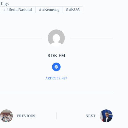
Tags
#
#BeritaNasional
#
#Kemenag
#
#KUA
RDK FM
ARTICLES: 427
PREVIOUS
NEXT