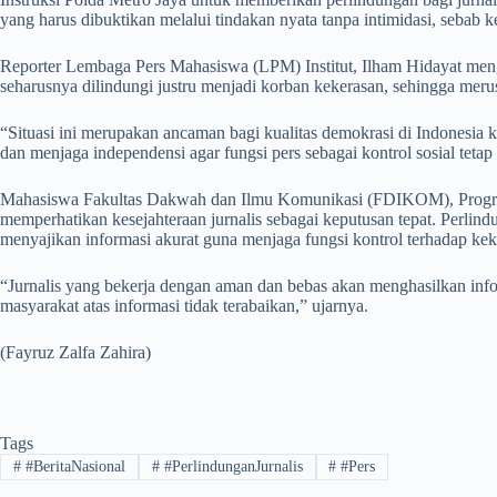
yang harus dibuktikan melalui tindakan nyata tanpa intimidasi, sebab 
Reporter Lembaga Pers Mahasiswa (LPM) Institut, Ilham Hidayat mengu
seharusnya dilindungi justru menjadi korban kekerasan, sehingga meru
“Situasi ini merupakan ancaman bagi kualitas demokrasi di Indonesia k
dan menjaga independensi agar fungsi pers sebagai kontrol sosial tetap
Mahasiswa Fakultas Dakwah dan Ilmu Komunikasi (FDIKOM), Program S
memperhatikan kesejahteraan jurnalis sebagai keputusan tepat. Perlind
menyajikan informasi akurat guna menjaga fungsi kontrol terhadap ke
“Jurnalis yang bekerja dengan aman dan bebas akan menghasilkan inform
masyarakat atas informasi tidak terabaikan,” ujarnya.
(Fayruz Zalfa Zahira)
Tags
#
#BeritaNasional
#
#PerlindunganJurnalis
#
#Pers