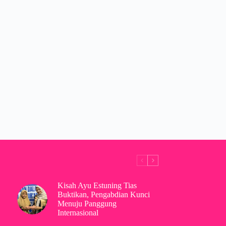
Kisah Ayu Estuning Tias
Buktikan, Pengabdian Kunci
Menuju Panggung
Internasional