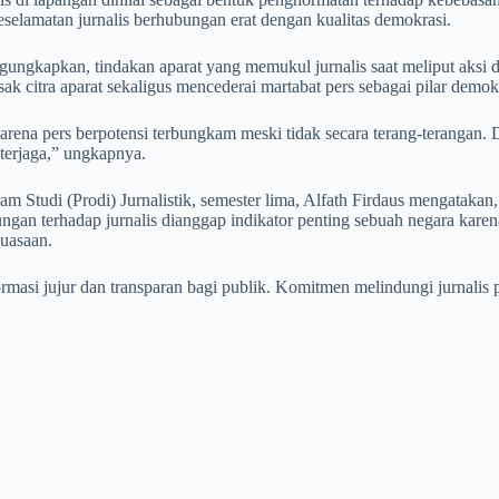
keselamatan jurnalis berhubungan erat dengan kualitas demokrasi.
ngkapkan, tindakan aparat yang memukul jurnalis saat meliput aksi d
sak citra aparat sekaligus mencederai martabat pers sebagai pilar dem
arena pers berpotensi terbungkam meski tidak secara terang-terangan. 
 terjaga,” ungkapnya.
tudi (Prodi) Jurnalistik, semester lima, Alfath Firdaus mengataka
ungan terhadap jurnalis dianggap indikator penting sebuah negara karen
kuasaan.
asi jujur dan transparan bagi publik. Komitmen melindungi jurnalis per