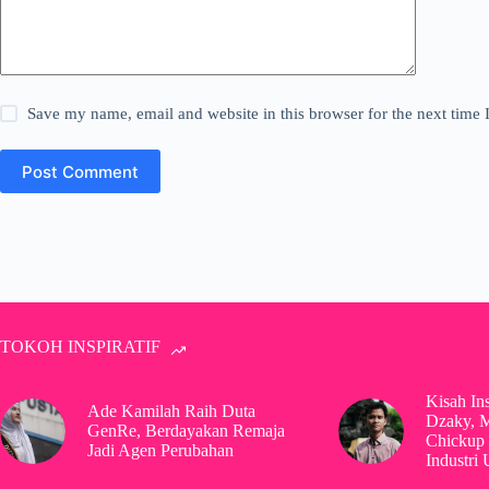
Save my name, email and website in this browser for the next time
Post Comment
TOKOH INSPIRATIF
Kisah In
Ade Kamilah Raih Duta
Dzaky, 
GenRe, Berdayakan Remaja
Chickup 
Jadi Agen Perubahan
Industri