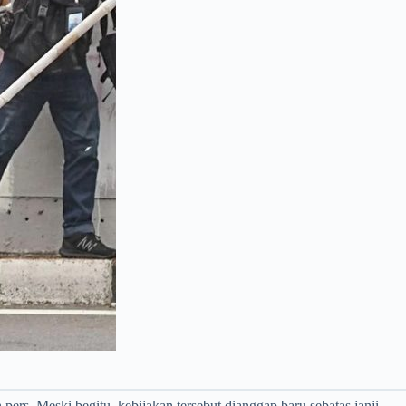
ers. Meski begitu, kebijakan tersebut dianggap baru sebatas janji