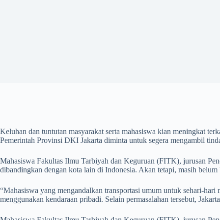
Keluhan dan tuntutan masyarakat serta mahasiswa kian meningkat terka
Pemerintah Provinsi DKI Jakarta diminta untuk segera mengambil tind
Mahasiswa Fakultas Ilmu Tarbiyah dan Keguruan (FITK), jurusan Pendi
dibandingkan dengan kota lain di Indonesia. Akan tetapi, masih belum
“Mahasiswa yang mengandalkan transportasi umum untuk sehari-hari 
menggunakan kendaraan pribadi. Selain permasalahan tersebut, Jakart
Mahasiswa Fakultas Ilmu Tarbiyah dan Keguruan (FITK), jurusan Pend