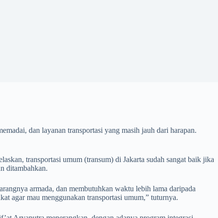
emadai, dan layanan transportasi yang masih jauh dari harapan.
skan, transportasi umum (transum) di Jakarta sudah sangat baik jika
dan ditambahkan.
 jarangnya armada, dan membutuhkan waktu lebih lama daripada
rakat agar mau menggunakan transportasi umum,” tuturnya.
f’at Aryaputra menerangkan, dengan adanya program integrasi