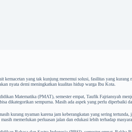
it kemacetan yang tak kunjung menemui solusi, fasilitas yang kurang m
akan nyata demi meningkatkan kualitas hidup warga Ibu Kota.
dikan Matematika (PMAT), semester empat, Taufik Fajriansyah menjela
 bisa dikategorikan sempurna. Masih ada aspek yang perlu diperbaiki 
masih kurang nyaman karena jam keberangkatan yang sering tertunda,
a masih memerlukan perluasan jalan dan edukasi lebih terhadap masya
idikan Bahasa dan Sastra Indonesia (PBSI), semester empat, Rakha Ri