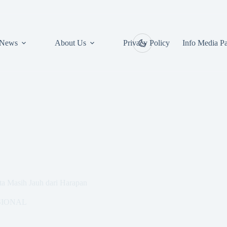
News
About Us
Privacy Policy
Info Media Pa
rta Masih Jauh dari Harapan
SIONAL