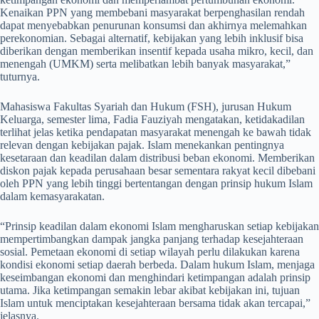
Kenaikan PPN yang membebani masyarakat berpenghasilan rendah
dapat menyebabkan penurunan konsumsi dan akhirnya melemahkan
perekonomian. Sebagai alternatif, kebijakan yang lebih inklusif bisa
diberikan dengan memberikan insentif kepada usaha mikro, kecil, dan
menengah (UMKM) serta melibatkan lebih banyak masyarakat,”
tuturnya.
Mahasiswa Fakultas Syariah dan Hukum (FSH), jurusan Hukum
Keluarga, semester lima, Fadia Fauziyah mengatakan, ketidakadilan
terlihat jelas ketika pendapatan masyarakat menengah ke bawah tidak
relevan dengan kebijakan pajak. Islam menekankan pentingnya
kesetaraan dan keadilan dalam distribusi beban ekonomi. Memberikan
diskon pajak kepada perusahaan besar sementara rakyat kecil dibebani
oleh PPN yang lebih tinggi bertentangan dengan prinsip hukum Islam
dalam kemasyarakatan.
“Prinsip keadilan dalam ekonomi Islam mengharuskan setiap kebijakan
mempertimbangkan dampak jangka panjang terhadap kesejahteraan
sosial. Pemetaan ekonomi di setiap wilayah perlu dilakukan karena
kondisi ekonomi setiap daerah berbeda. Dalam hukum Islam, menjaga
keseimbangan ekonomi dan menghindari ketimpangan adalah prinsip
utama. Jika ketimpangan semakin lebar akibat kebijakan ini, tujuan
Islam untuk menciptakan kesejahteraan bersama tidak akan tercapai,”
jelasnya.