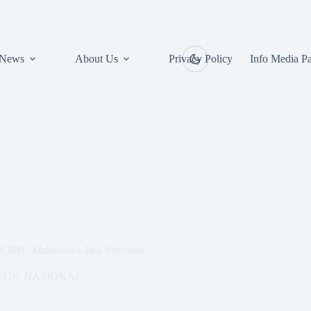
News
About Us
Privacy Policy
Info Media Pa
n KJMU Mahasiswa Jika Merokok
PUS
,
NASIONAL