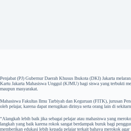
Penjabat (PJ) Gubernur Daerah Khusus Ibukota (DKI) Jakarta melaran
Kartu Jakarta Mahasiswa Unggul (KJMU) bagi siswa yang terbukti mer
maupun masyarakat.
Mahasiswa Fakultas Ilmu Tarbiyah dan Keguruan (FITK), jurusan Pend
oleh pelajar, karena dapat merugikan dirinya serta orang lain di sek
“Alangkah lebih baik jika sebagai pelajar atau mahasiswa yang merok
langkah yang baik karena rokok sangat berdampak buruk bagi penggunan
memberikan edukasi lebih kepada pelajar terkait bahaya merokok agar 