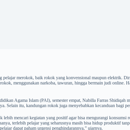
g pelajar merokok, baik rokok yang konvensional maupun elektrik. Di
okok, menggunakan narkoba, tawuran, hingga bermain judi online. Ha
idikan Agama Islam (PAI), semester empat, Nabilla Farras Shidiqah m
itarnya. Selain itu, kandungan rokok juga menyebabkan kecanduan bagi
ok lebih mencari kegiatan yang positif agar bisa mengurangi konsums
ya, terlebih pelajar yang seharusnya masih bisa hidup produktif tanp
pelajar dapat paham urgensi penghindarannya,” ujarnya.