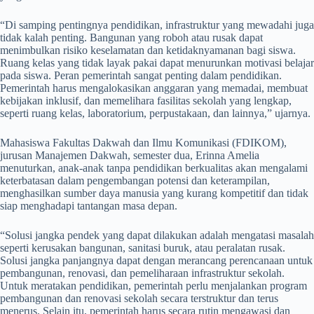
“Di samping pentingnya pendidikan, infrastruktur yang mewadahi juga
tidak kalah penting. Bangunan yang roboh atau rusak dapat
menimbulkan risiko keselamatan dan ketidaknyamanan bagi siswa.
Ruang kelas yang tidak layak pakai dapat menurunkan motivasi belajar
pada siswa. Peran pemerintah sangat penting dalam pendidikan.
Pemerintah harus mengalokasikan anggaran yang memadai, membuat
kebijakan inklusif, dan memelihara fasilitas sekolah yang lengkap,
seperti ruang kelas, laboratorium, perpustakaan, dan lainnya,” ujarnya.
Mahasiswa Fakultas Dakwah dan Ilmu Komunikasi (FDIKOM),
jurusan Manajemen Dakwah, semester dua, Erinna Amelia
menuturkan, anak-anak tanpa pendidikan berkualitas akan mengalami
keterbatasan dalam pengembangan potensi dan keterampilan,
menghasilkan sumber daya manusia yang kurang kompetitif dan tidak
siap menghadapi tantangan masa depan.
“Solusi jangka pendek yang dapat dilakukan adalah mengatasi masalah
seperti kerusakan bangunan, sanitasi buruk, atau peralatan rusak.
Solusi jangka panjangnya dapat dengan merancang perencanaan untuk
pembangunan, renovasi, dan pemeliharaan infrastruktur sekolah.
Untuk meratakan pendidikan, pemerintah perlu menjalankan program
pembangunan dan renovasi sekolah secara terstruktur dan terus
menerus. Selain itu, pemerintah harus secara rutin mengawasi dan