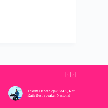
Tekuni Debat Sejak SMA, Rafi
Raih Best Speaker Nasional