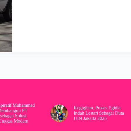
spiratif Muhammad
Kegigihan, Proses Egidia
Membangun PT
Indah Lestari Sebagai Duta
sebagai Solusi
UIN Jakarta 2025
 Unggas Modern