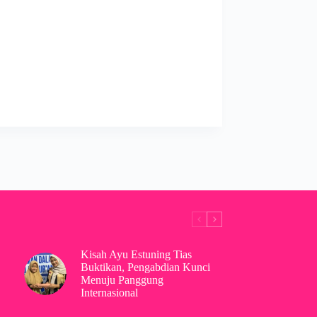
Kisah Ayu Estuning Tias
Buktikan, Pengabdian Kunci
Menuju Panggung
Internasional