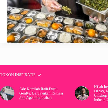
TOKOH INSPIRATIF
Kisah In
Ade Kamilah Raih Duta
Dzaky, 
GenRe, Berdayakan Remaja
Chickup 
Jadi Agen Perubahan
Industri