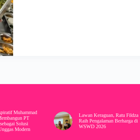
spiratif Muhammad
Lawan Keraguan, Ratu Fildza
Membangun PT
Raih Pengalaman Berharga di
sebagai Solusi
WSWD 2026
 Unggas Modern