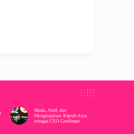
Muda, Aktif, dan
i
Menginspirasi: Kiprah Arya
sebagai CEO GenSmart