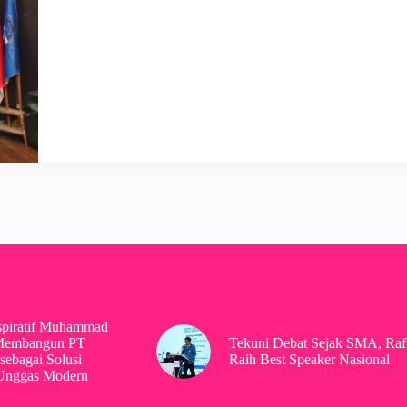
spiratif Muhammad
Membangun PT
Tekuni Debat Sejak SMA, Raf
sebagai Solusi
Raih Best Speaker Nasional
 Unggas Modern