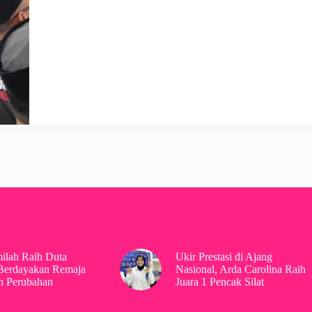
ilah Raih Duta
Ukir Prestasi di Ajang
Berdayakan Remaja
Nasional, Arda Carolina Raih
n Perubahan
Juara 1 Pencak Silat