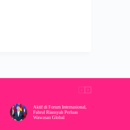
Aktif di Forum Internasional,
Fahrul Riansyah Perluas
Wawasan Global