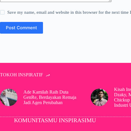
Save my name, email and website in this browser for the next time
Post Comment
TOKOH INSPIRATIF
Kisah In
Ade Kamilah Raih Duta
Dzaky, 
GenRe, Berdayakan Remaja
Chickup 
Jadi Agen Perubahan
Industri
KOMUNITASMU INSPIRASIMU