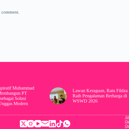
 I comment.
spiratif Muhammad
Lawan Keraguan, Ratu Fildza
Membangun PT
Raih Pengalaman Berharga di
sebagai Solusi
WSWD 2026
 Unggas Modern
Ab
Ou
Ou