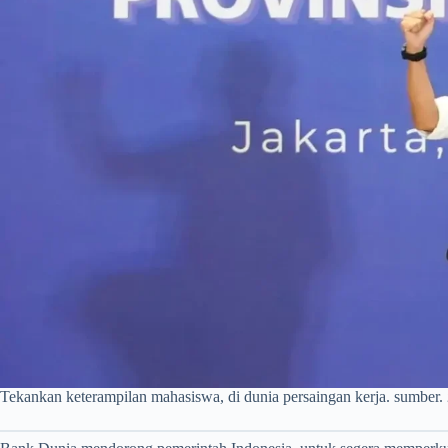
Tekankan keterampilan mahasiswa, di dunia persaingan kerja. sumber.