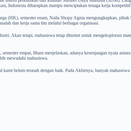
t sistem pendidikan dan kualitas Sumber Daya Manusia (SDM). Langka
okasi, Indonesia diharapkan mampu menciptakan tenaga kerja kompetitif
rga (HK), semester enam, Naila Shopy Agnia mengungkapkan, pihak
ah dan kerja sama tim melalui berbagai organisasi.
ustri. Akan tetapi, mahasiswa tetap dituntut untuk mengeksplorasi mate
 semester empat, Ilham menjelaskan, adanya kesenjangan nyata antara 
 lebih mewadahi mahasiswa.
kami belum terasah dengan baik. Pada Akhirnya, banyak mahasiswa ya