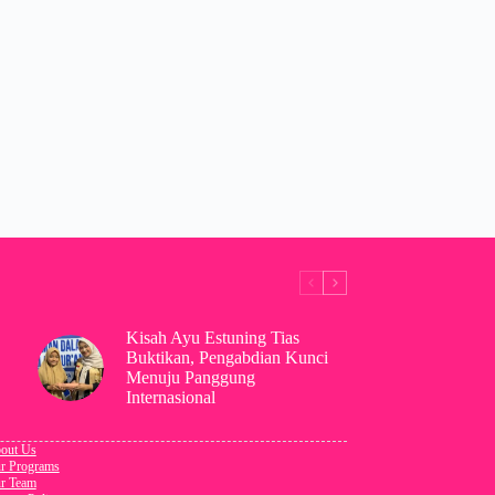
Kisah Ayu Estuning Tias
Buktikan, Pengabdian Kunci
Menuju Panggung
Internasional
out Us
r Programs
r Team