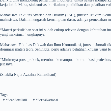
Bank Dunia mendorong pemerintah Indonesia, untuk segera memperkua
kerja lokal. Maka, sinkronisasi kurikulum pendidikan dan pelatihan v
Mahasiswa Fakultas Syariah dan Hukum (FSH), jurusan Hukum Kelua
mahasiswa. Dalam mengasah kemampuan dasar, adanya pemecahan masal
“Materi perkuliahan saat ini sudah cukup relevan dengan kebutuhan ind
yang maksimal,” ungkapnya.
​Mahasiswa Fakultas Dakwah dan Ilmu Komunikasi, jurusan Jurnalistik,
dominasi materi teori. Sehingga, perlu adanya pelatihan khusus yang
“Minimnya porsi praktek, membuat kemampuan komunikasi profesional 
jelasnya.
(Shakila Najla Azzahra Ramadhani)
Tags
#
#AsahSoftSkill
#
#BeritaNasional