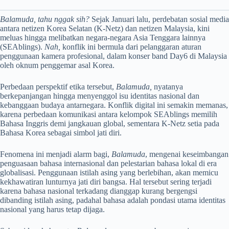
Balamuda, tahu nggak sih?
Sejak Januari lalu, perdebatan sosial media
antara netizen Korea Selatan (K-Netz) dan netizen Malaysia, kini
meluas hingga melibatkan negara-negara Asia Tenggara lainnya
(SEAblings).
Nah,
konflik ini bermula dari pelanggaran aturan
penggunaan kamera profesional, dalam konser band Day6 di Malaysia
oleh oknum penggemar asal Korea.
Perbedaan perspektif etika tersebut,
Balamuda,
nyatanya
berkepanjangan hingga menyenggol isu identitas nasional dan
kebanggaan budaya antarnegara. Konflik digital ini semakin memanas,
karena perbedaan komunikasi antara kelompok SEAblings memilih
Bahasa Inggris demi jangkauan global, sementara K-Netz setia pada
Bahasa Korea sebagai simbol jati diri.
Fenomena ini menjadi alarm bagi,
Balamuda
, mengenai keseimbangan
penguasaan bahasa internasional dan pelestarian bahasa lokal di era
globalisasi. Penggunaan istilah asing yang berlebihan, akan memicu
kekhawatiran lunturnya jati diri bangsa. Hal tersebut sering terjadi
karena bahasa nasional terkadang dianggap kurang bergengsi
dibanding istilah asing, padahal bahasa adalah pondasi utama identitas
nasional yang harus tetap dijaga.