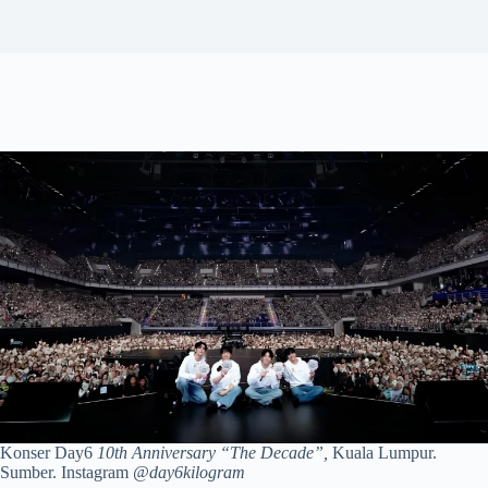
Konser Day6
10th Anniversary “The Decade”,
Kuala Lumpur.
Sumber. Instagram
@day6kilogram