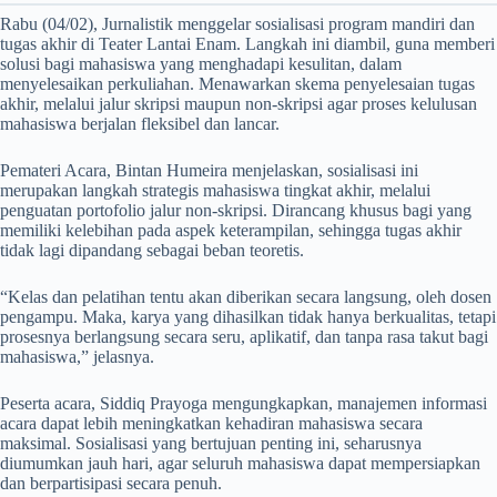
Rabu (04/02), Jurnalistik menggelar sosialisasi program mandiri dan
tugas akhir di Teater Lantai Enam. Langkah ini diambil, guna memberi
solusi bagi mahasiswa yang menghadapi kesulitan, dalam
menyelesaikan perkuliahan. Menawarkan skema penyelesaian tugas
akhir, melalui jalur skripsi maupun non-skripsi agar proses kelulusan
mahasiswa berjalan fleksibel dan lancar.
Pemateri Acara, Bintan Humeira menjelaskan, sosialisasi ini
merupakan langkah strategis mahasiswa tingkat akhir, melalui
penguatan portofolio jalur non-skripsi. Dirancang khusus bagi yang
memiliki kelebihan pada aspek keterampilan, sehingga tugas akhir
tidak lagi dipandang sebagai beban teoretis.
“Kelas dan pelatihan tentu akan diberikan secara langsung, oleh dosen
pengampu. Maka, karya yang dihasilkan tidak hanya berkualitas, tetapi
prosesnya berlangsung secara seru, aplikatif, dan tanpa rasa takut bagi
mahasiswa,” jelasnya.
Peserta acara, Siddiq Prayoga mengungkapkan, manajemen informasi
acara dapat lebih meningkatkan kehadiran mahasiswa secara
maksimal. Sosialisasi yang bertujuan penting ini, seharusnya
diumumkan jauh hari, agar seluruh mahasiswa dapat mempersiapkan
dan berpartisipasi secara penuh.