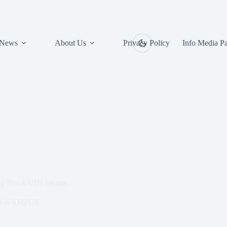
News
About Us
Privacy Policy
Info Media Pa
ng Block UIN Jakarta
A KAMPUS