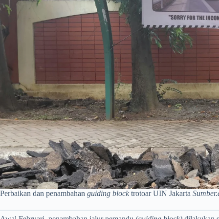
Perbaikan dan penambahan
guiding block
trotoar UIN Jakarta
Sumber.
Awal Februari, penambahan jalur pemandu
(guiding block)
dilakukan s