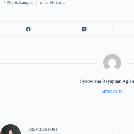
#
#BeritaKampus
#
#UINJakarta
Syadwiena Rayapuan Aglana
ARTICLES: 53
PREVIOUS
POST