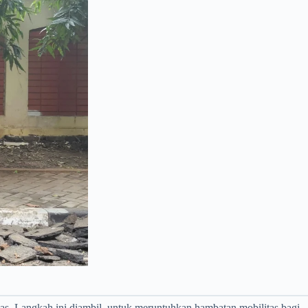
as. Langkah ini diambil, untuk meruntuhkan hambatan mobilitas bagi