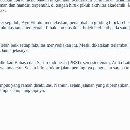
 dan mandiri terpenuhi, di tengah hiruk pikuk aktivitas akademik. Ma
yak.
r sepuluh, Ayu Fitratul menjelaskan, penambahan guiding block sebenar
akultas tanpa terkecuali. Pihak kampus tidak boleh berhenti pada satu j
ebih baik setiap fakultas menyediakan itu. Meski dikatakan terlambat, 
 lain,” jelasnya.
ndidikan Bahasa dan Sastra Indonesia (PBSI), semester enam, Aulia 
wa tunanetra. Selain infrastruktur jalan, pentingnya penguatan sarana 
s yang ramah disabilitas. Namun, selain jalanan yang diperhatikan, ma
 kampus lain,” ungkapnya.