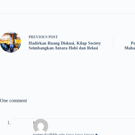
PREVIOUS
POST
Hadirkan Ruang Diskusi, Kilap Society
Pe
Seimbangkan Antara Hobi dan Relasi
Mahas
One comment
tenyom
terimaksihhh uin jaya jaya jayaa🔥