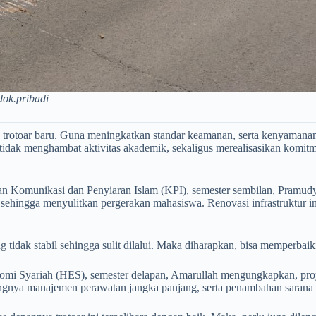
dok.pribadi
rotoar baru. Guna meningkatkan standar keamanan, serta kenyamanan mo
r tidak menghambat aktivitas akademik, sekaligus merealisasikan komi
omunikasi dan Penyiaran Islam (KPI), semester sembilan, Pramudya 
 sehingga menyulitkan pergerakan mahasiswa. Renovasi infrastruktur i
 tidak stabil sehingga sulit dilalui. Maka diharapkan, bisa memperbaiki
i Syariah (HES), semester delapan, Amarullah mengungkapkan, proyek
entingnya manajemen perawatan jangka panjang, serta penambahan saran