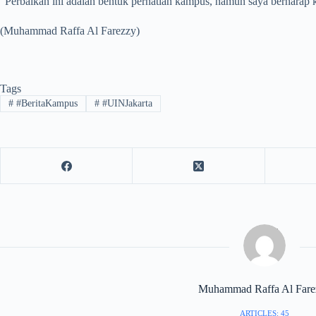
​”Perbaikan ini adalah bentuk perhatian kampus, namun saya berharap k
(Muhammad Raffa Al Farezzy)
Tags
#
#BeritaKampus
#
#UINJakarta
Muhammad Raffa Al Fare
ARTICLES: 45