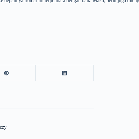
e depannya trotoar ini terpelihara dengan baik. Maka, perlu juga dile
zzy