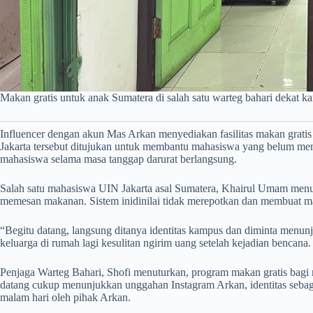
Makan gratis untuk anak Sumatera di salah satu warteg bahari dekat 
Influencer dengan akun Mas Arkan menyediakan fasilitas makan grati
Jakarta tersebut ditujukan untuk membantu mahasiswa yang belum men
mahasiswa selama masa tanggap darurat berlangsung.
Salah satu mahasiswa UIN Jakarta asal Sumatera, Khairul Umam menut
memesan makanan. Sistem inidinilai tidak merepotkan dan membuat ma
“Begitu datang, langsung ditanya identitas kampus dan diminta menunju
keluarga di rumah lagi kesulitan ngirim uang setelah kejadian bencana.
Penjaga Warteg Bahari, Shofi menuturkan, program makan gratis bagi
datang cukup menunjukkan unggahan Instagram Arkan, identitas sebag
malam hari oleh pihak Arkan.