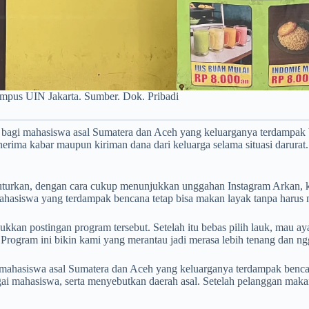
kampus UIN Jakarta. Sumber. Dok. Pribadi
s bagi mahasiswa asal Sumatera dan Aceh yang keluarganya terdampak
erima kabar maupun kiriman dana dari keluarga selama situasi darura
urkan, dengan cara cukup menunjukkan unggahan Instagram Arkan, kar
hasiswa yang terdampak bencana tetap bisa makan layak tanpa harus 
kkan postingan program tersebut. Setelah itu bebas pilih lauk, mau aya
 Program ini bikin kami yang merantau jadi merasa lebih tenang dan ngga
 mahasiswa asal Sumatera dan Aceh yang keluarganya terdampak bencan
ai mahasiswa, serta menyebutkan daerah asal. Setelah pelanggan maka