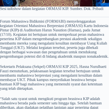
Sesi
talkshow
dalam kegiatan ORMASI KIP. Sumber. Dok. Pribadi
Forum Mahasiswa Bidikmisi (FORMABI) menyelenggarakan
kegiatan Orientasi Mahasiswa Berprestasi (ORMASI) Kartu Indonesia
Pintar (KIP
)
di Auditorium Harun Nasution (Harnas), pada Jumat
(17/10). Kegiatan ini bertujuan untuk memperkuat peran mahasiswa
penerima KIP dalam mengembangkan prestasi akademik sekaligus
membantu mereka yang mengalami kesulitan membayar Uang Kuliah
Tunggal (UKT). Melalui kegiatan tersebut, peserta juga dibekali
dengan berbagai wawasan dan pengetahuan untuk mendukung
pengembangan potensi diri di bidang akademik maupun nonakademik.
Sekretaris Pelaksana (Sekpel) ORMASI KIP 2025, Hasna Nurulbaeti
Fauzi menuturkan, pelaksanaan kegiatan tersebut bertujuan untuk
membantu mahasiswa berprestasi yang mengalami kesulitan dalam
membayar UKT. Pihak kampus menyediakan beasiswa berupa
bantuan KIP bagi mahasiswa yang memenuhi syarat dan ketentuan
yang telah ditetapkan.
“Salah satu syarat untuk mengikuti program beasiswa KIP adalah
mahasiswa berada pada semester satu hingga tiga. Setelah bantuan
diberikan, akan diadakan pelatihan lanjutan agar penerima dapat