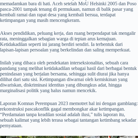
memadamkan bara di hati. Aceh setelah MoU Helsinki 2005 dan Poso
pasca-2001 tampak tenang di permukaan, namun di balik pasar yang
kembali ramai dan rapat desa yang kembali bersua, terdapat
ketimpangan yang masih mencengkeram.
Akses pendidikan, peluang kerja, dan ruang berpendapat tak mengalir
rata, meninggalkan sebagian warga di tepian arus kemajuan.
Ketidakadilan seperti ini jarang berdiri sendiri. Ia terbentuk dari
lapisan-lapisan persoalan yang berkelindan dan saling memperkuat.
Inilah yang dibaca oleh pendekatan interseksionalitas
,
sebuah cara
pandang yang melihat ketidakadilan sebagai hasil dari berbagai bentuk
penindasan yang berjalan bersama, sehingga sulit diurai jika hanya
dilihat dari satu sisi. Ketimpangan diwarnai oleh kemiskinan yang
diwariskan, diskriminasi identitas yang dibungkus adat, hingga
marginalisasi politik yang halus namun mencekik.
Laporan Komnas Perempuan 2023 memotret hal ini dengan gamblang:
rekonstruksi pascakonflik gagal membongkar akar ketimpangan.
“Perdamaian tanpa keadilan sosial adalah ilusi,” tulis laporan itu,
sebuah kalimat yang lebih terasa sebagai tantangan ketimbang sekadar
pernyataan.