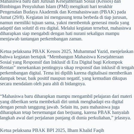
Mahasiswa baru dari Jurusan Kesejahteraan Sosial (Kessos) dan
Bimbingan Penyuluhan Islam (PMI) mengikuti hari terakhir
Pengenalan Budaya Akademik dan Kemahasiswaan (PBAK) pada
Jumat (29/8). Kegiatan ini mengusung tema berbeda di tiap jurusan,
namun memiliki tujuan sama, yakni membentuk generasi muda yang
adaptif dan solutif di era digital. Melalui kegiatan tersebut, mahasiswa
diharapkan siap mengabdi dengan hati nurani sekaligus mampu
menjawab tantangan perkembangan zaman.
Ketua pelaksana PBAK Kessos 2025, Muhammad Yazid, menjelaskan
bahwa kegiatan bertajuk “Membangun Mahasiswa Kesejahteraan
Sosial yang Responsif dan Inklusif di Era Digital bagi Kelompok
Rentan” menekankan pentingnya sikap responsif dan inklusif di tengah
perkembangan digital. Tema ini dipilih karena digitalisasi memberikan
dampak besar, baik positif maupun negatif, yang kemudian dikupas
secara mendalam oleh para ahli di bidangnya.
“Mahasiswa baru diharapkan mampu mengambil pelajaran dari materi
yang diberikan serta membekali diri untuk menghadapi era digital
dengan penuh tanggung jawab. Selain itu, para mahasiswa juga
diharapkan tetap bersemangat dan berjuang, karena PBAK hanyalah
langkah awal dari perjalanan panjang di dunia perkuliahan,” jelasnya.
Ketua pelaksana PBAK BPI 2025, Ilham Khalid Faqih