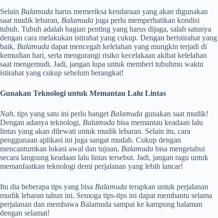
Selain
Balamuda
harus memeriksa kendaraan yang akan digunakan
saat mudik lebaran,
Balamuda
juga perlu memperhatikan kondisi
tubuh. Tubuh adalah bagian penting yang harus dijaga, salah satunya
dengan cara melakukan istirahat yang cukup. Dengan beristirahat yang
baik,
Balamuda
dapat mencegah kelelahan yang mungkin terjadi di
kemudian hari, serta mengurangi risiko kecelakaan akibat kelelahan
saat mengemudi. Jadi, jangan lupa untuk memberi tubuhmu waktu
istirahat yang cukup sebelum berangkat!
Gunakan Teknologi untuk Memantau Lalu Lintas
Nah
, tips yang satu ini perlu banget
Balamuda
gunakan saat mudik!
Dengan adanya teknologi,
Balamuda
bisa memantau keadaan lalu
lintas yang akan dilewati untuk mudik lebaran. Selain itu, cara
penggunaan aplikasi ini juga sangat mudah. Cukup dengan
mencantumkan lokasi awal dan tujuan,
Balamuda
bisa mengetahui
secara langsung keadaan lalu lintas tersebut. Jadi, jangan ragu untuk
memanfaatkan teknologi demi perjalanan yang lebih lancar!
Itu dia beberapa tips yang bisa
Balamuda
terapkan untuk perjalanan
mudik lebaran tahun ini. Semoga tips-tips ini dapat membantu selama
perjalanan dan membawa Balamuda sampai ke kampung halaman
dengan selamat!