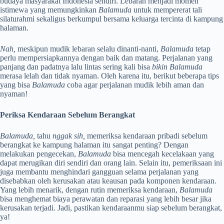
budaya masyarakat Indonesia sendiri. Lebaran menjadi momen
istimewa yang memungkinkan
Balamuda
untuk mempererat tali
silaturahmi sekaligus berkumpul bersama keluarga tercinta di kampung
halaman.
Nah,
meskipun mudik lebaran selalu dinanti-nanti,
Balamuda
tetap
perlu mempersiapkannya dengan baik dan matang. Perjalanan yang
panjang dan padatnya lalu lintas sering kali bisa
bikin Balamuda
merasa lelah dan tidak nyaman. Oleh karena itu, berikut beberapa tips
yang bisa
Balamuda
coba agar perjalanan mudik lebih aman dan
nyaman!
Periksa Kendaraan Sebelum Berangkat
Balamuda,
tahu
nggak sih,
memeriksa kendaraan pribadi sebelum
berangkat ke kampung halaman itu sangat penting? Dengan
melakukan pengecekan,
Balamuda
bisa mencegah kecelakaan yang
dapat merugikan diri sendiri dan orang lain. Selain itu, pemeriksaan ini
juga membantu menghindari gangguan selama perjalanan yang
disebabkan oleh kerusakan atau keausan pada komponen kendaraan.
Yang lebih menarik, dengan rutin memeriksa kendaraan,
Balamuda
bisa menghemat biaya perawatan dan reparasi yang lebih besar jika
kerusakan terjadi. Jadi, pastikan kendaraanmu siap sebelum berangkat,
ya!