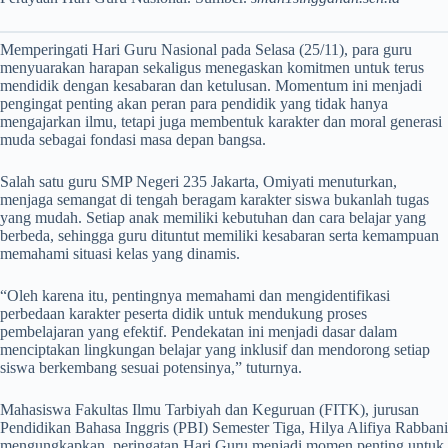
Memperingati Hari Guru Nasional pada Selasa (25/11), para guru
menyuarakan harapan sekaligus menegaskan komitmen untuk terus
mendidik dengan kesabaran dan ketulusan. Momentum ini menjadi
pengingat penting akan peran para pendidik yang tidak hanya
mengajarkan ilmu, tetapi juga membentuk karakter dan moral generasi
muda sebagai fondasi masa depan bangsa.
Salah satu guru SMP Negeri 235 Jakarta, Omiyati menuturkan,
menjaga semangat di tengah beragam karakter siswa bukanlah tugas
yang mudah. Setiap anak memiliki kebutuhan dan cara belajar yang
berbeda, sehingga guru dituntut memiliki kesabaran serta kemampuan
memahami situasi kelas yang dinamis.
“Oleh karena itu, pentingnya memahami dan mengidentifikasi
perbedaan karakter peserta didik untuk mendukung proses
pembelajaran yang efektif. Pendekatan ini menjadi dasar dalam
menciptakan lingkungan belajar yang inklusif dan mendorong setiap
siswa berkembang sesuai potensinya,” tuturnya.
Mahasiswa Fakultas Ilmu Tarbiyah dan Keguruan (FITK), jurusan
Pendidikan Bahasa Inggris (PBI) Semester Tiga, Hilya Alifiya Rabbani
mengungkapkan, peringatan Hari Guru menjadi momen penting untuk