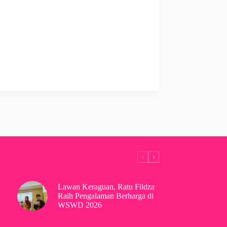
Lawan Keraguan, Ratu Fildza
Raih Pengalaman Berharga di
WSWD 2026