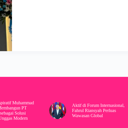
spiratif Muhammad
Aktif di Forum Internasional,
Membangun PT
Fahrul Riansyah Perluas
sebagai Solusi
Wawasan Global
 Unggas Modern