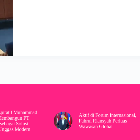
spiratif Muhammad
Aktif di Forum Internasional,
Membangun PT
Fahrul Riansyah Perluas
sebagai Solusi
Wawasan Global
 Unggas Modern