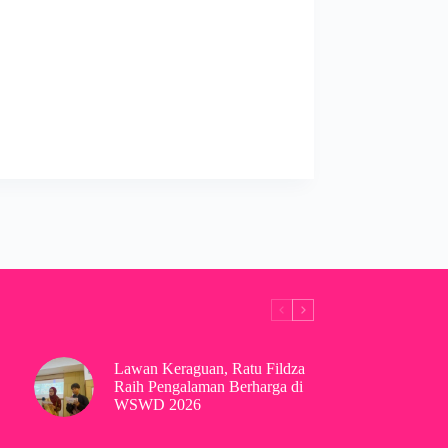
Lawan Keraguan, Ratu Fildza
Raih Pengalaman Berharga di
WSWD 2026