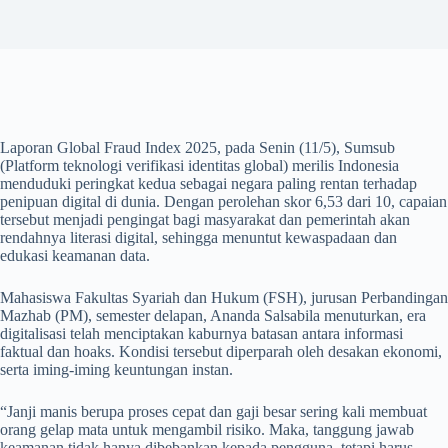
Laporan Global Fraud Index 2025, pada Senin (11/5), Sumsub
(Platform teknologi verifikasi identitas global) merilis Indonesia
menduduki peringkat kedua sebagai negara paling rentan terhadap
penipuan digital di dunia. Dengan perolehan skor 6,53 dari 10, capaian
tersebut menjadi pengingat bagi masyarakat dan pemerintah akan
rendahnya literasi digital, sehingga menuntut kewaspadaan dan
edukasi keamanan data.
Mahasiswa Fakultas Syariah dan Hukum (FSH), jurusan Perbandingan
Mazhab (PM), semester delapan, Ananda Salsabila menuturkan, era
digitalisasi telah menciptakan kaburnya batasan antara informasi
faktual dan hoaks. Kondisi tersebut diperparah oleh desakan ekonomi,
serta iming-iming keuntungan instan.
“Janji manis berupa proses cepat dan gaji besar sering kali membuat
orang gelap mata untuk mengambil risiko. Maka, tanggung jawab
keamanan tidak hanya dibebankan kepada pengguna, tetapi harus